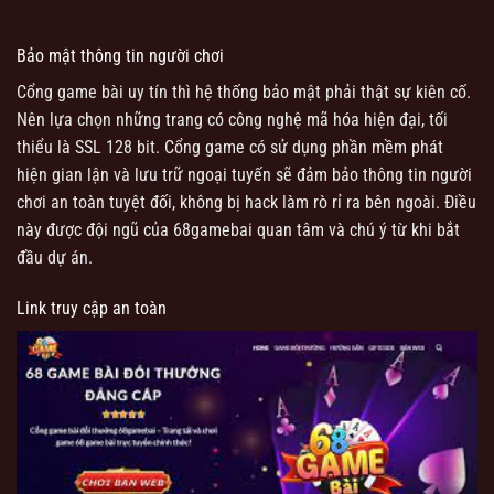
Bảo mật thông tin người chơi
Cổng game bài uy tín thì hệ thống bảo mật phải thật sự kiên cố.
Nên lựa chọn những trang có công nghệ mã hóa hiện đại, tối
thiểu là SSL 128 bit. Cổng game có sử dụng phần mềm phát
hiện gian lận và lưu trữ ngoại tuyến sẽ đảm bảo thông tin người
chơi an toàn tuyệt đối, không bị hack làm rò rỉ ra bên ngoài. Điều
này được đội ngũ của 68gamebai quan tâm và chú ý từ khi bắt
đầu dự án.
Link truy cập an toàn