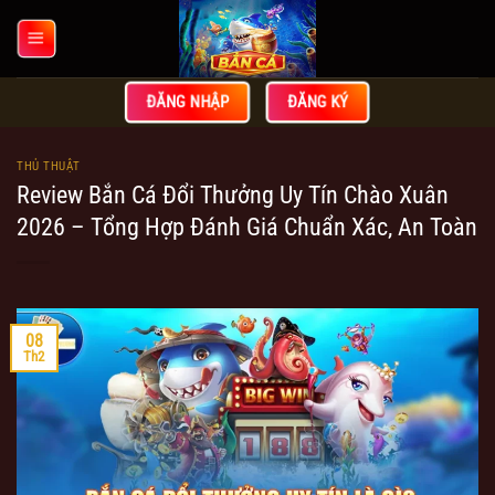
Bỏ
qua
nội
dung
ĐĂNG NHẬP
ĐĂNG KÝ
THỦ THUẬT
Review Bắn Cá Đổi Thưởng Uy Tín Chào Xuân
2026 – Tổng Hợp Đánh Giá Chuẩn Xác, An Toàn
08
Th2