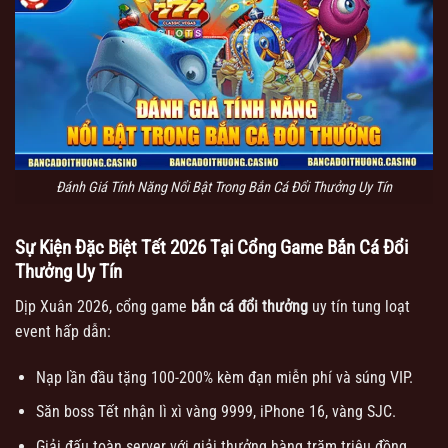
Đánh Giá Tính Năng Nổi Bật Trong Bắn Cá Đổi Thưởng Uy Tín
Sự Kiện Đặc Biệt Tết 2026 Tại Cổng Game Bắn Cá Đổi
Thưởng Uy Tín
Dịp Xuân 2026,
cổng game
bắn cá đổi thưởng
uy tín
tung loạt
event hấp dẫn:
Nạp lần đầu tặng 100-200% kèm đạn miễn phí và súng VIP.
Săn boss Tết nhận lì xì vàng 9999, iPhone 16, vàng SJC.
Giải đấu toàn server với giải thưởng hàng trăm triệu đồng.