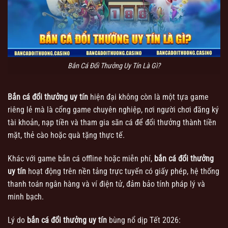
Bắn Cá Đổi Thưởng Uy Tín Là Gì?
Bắn cá đổi thưởng uy tín
hiện đại không còn là một tựa game
riêng lẻ mà là
cổng game
chuyên nghiệp, nơi người chơi đăng ký
tài khoản, nạp tiền và tham gia săn cá để đổi thưởng thành tiền
mặt, thẻ cào hoặc quà tặng thực tế.
Khác với game bắn cá offline hoặc miễn phí,
bắn cá đổi thưởng
uy tín
hoạt động trên nền tảng trực tuyến có giấy phép, hệ thống
thanh toán ngân hàng và ví điện tử, đảm bảo tính pháp lý và
minh bạch.
Lý do
bắn cá đổi thưởng uy tín
bùng nổ dịp Tết 2026: