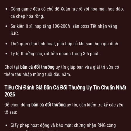
Cổng game đều có chủ đề Xuân rực rỡ với hoa mai, hoa đào,
cá chép hóa rồng.
Sự kiện lì xì, nạp tặng 100-200%, săn boss Tết nhận vàng
SJC.
Thời gian chơi linh hoạt, phù hợp cả khi sum họp gia đình.
Tỷ lệ thưởng cao, rút tiền nhanh trong 3-5 phút.
Chơi tại
bắn cá đổi thưởng
uy tín
giúp bạn vừa giải trí vừa có
thêm thu nhập mừng tuổi đầu năm.
Tiêu Chí Đánh Giá Bắn Cá Đổi Thưởng Uy Tín Chuẩn Nhất
2026
Để chọn đúng
bắn cá đổi thưởng
uy tín
, cần kiểm tra kỹ các yếu
tố sau:
Giấy phép hoạt động và bảo mật: chứng nhận RNG công