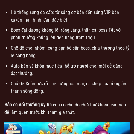
Hệ thống súng đa cấp: từ súng cơ bản đến súng VIP bắn
xuyên màn hình, đạn đặc biệt.
Boss đại dương khổng lồ: rồng vàng, thần cá, boss Tết với
phần thưởng khủng lên đến hàng trăm triệu.
Chế độ chơi nhóm: cùng bạn bè săn boss, chia thưởng theo tỷ
lệ công bằng.
Auto bắn và khóa mục tiêu: hỗ trợ người chơi mới dễ dàng
đạt thưởng.
Chủ đề Xuân rực rỡ: hiệu ứng hoa mai, cá chép hóa rồng, âm
thanh sống động.
Bắn cá đổi thưởng uy tín
còn có chế độ chơi thử không cần nạp
để làm quen trước khi tham gia thật.