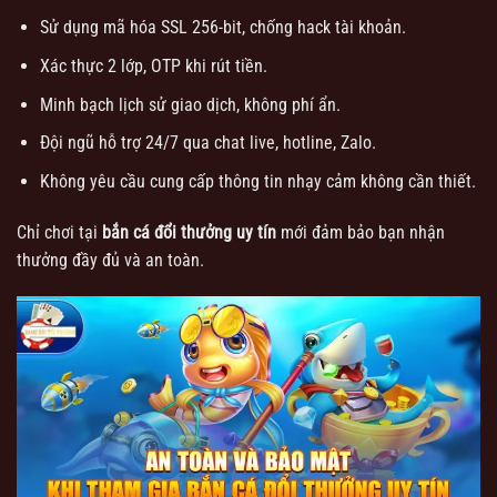
Sử dụng mã hóa SSL 256-bit, chống hack tài khoản.
Xác thực 2 lớp, OTP khi rút tiền.
Minh bạch lịch sử giao dịch, không phí ẩn.
Đội ngũ hỗ trợ 24/7 qua chat live, hotline, Zalo.
Không yêu cầu cung cấp thông tin nhạy cảm không cần thiết.
Chỉ chơi tại
bắn cá đổi thưởng uy tín
mới đảm bảo bạn nhận
thưởng đầy đủ và an toàn.