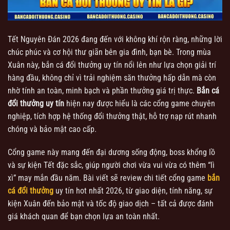
Tết Nguyên Đán 2026 đang đến với không khí rộn ràng, những lời
chúc phúc và cơ hội thư giãn bên gia đình, bạn bè. Trong mùa
Xuân này,
bắn cá đổi thưởng uy tín
nổi lên như lựa chọn giải trí
hàng đầu, không chỉ vì trải nghiệm săn thưởng hấp dẫn mà còn
nhờ tính an toàn, minh bạch và phần thưởng giá trị thực.
Bắn cá
đổi thưởng uy tín
hiện nay được hiểu là các
cổng game
chuyên
nghiệp, tích hợp hệ thống đổi thưởng thật, hỗ trợ nạp rút nhanh
chóng và bảo mật cao cấp.
C
ổng game
này mang đến đại dương sống động, boss khổng lồ
và sự kiện Tết đặc sắc, giúp người chơi vừa vui vừa có thêm “lì
xì” may mắn đầu năm.
Bài viết sẽ review chi tiết
cổng game
bắn
cá đổi thưởng
uy tín
hot nhất 2026, từ giao diện, tính năng, sự
kiện Xuân đến bảo mật và tốc độ giao dịch – tất cả được đánh
giá khách quan để bạn chọn lựa an toàn nhất.