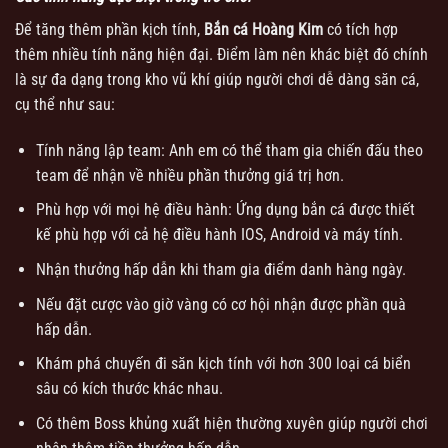
Để tăng thêm phần kịch tính,
Bắn cá Hoàng Kim
có tích hợp
thêm nhiều tính năng hiện đại. Điểm làm nên khác biệt đó chính
là sự đa dạng trong kho vũ khí giúp người chơi dễ dàng săn cá,
cụ thể như sau:
Tính năng lập team: Anh em có thể tham gia chiến đấu theo
team để nhận về nhiều phần thưởng giá trị hơn.
Phù hợp với mọi hệ điều hành: Ứng dụng bắn cá được thiết
kế phù hợp với cả hệ điều hành IOS, Android và máy tính.
Nhận thưởng hấp dẫn khi tham gia điểm danh hàng ngày.
Nếu đặt cược vào giờ vàng có cơ hội nhận được phần quà
hấp dẫn.
Khám phá chuyến đi săn kịch tính với hơn 300 loại cá biển
sâu có kích thước khác nhau.
Có thêm Boss khủng xuất hiện thường xuyên giúp người chơi