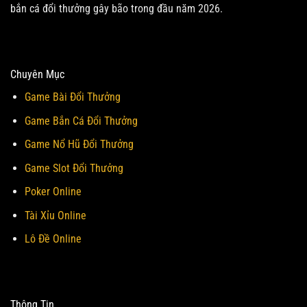
bắn cá đổi thưởng gây bão trong đầu năm 2026.
Chuyên Mục
Game Bài Đổi Thưởng
Game Bắn Cá Đổi Thưởng
Game Nổ Hũ Đổi Thưởng
Game Slot Đổi Thưởng
Poker Online
Tài Xỉu Online
Lô Đề Online
Thông Tin