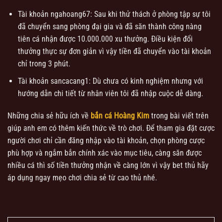
Tài khoản ngahoang67: Sau khi thử thách ở phòng tập sự tôi
đã chuyển sang phòng đại gia và đã săn thành công nàng
tiên cá nhận được 10.000.000 xu thưởng. Điều kiện đổi
thưởng thực sự đơn giản vì vậy tiền đã chuyển vào tài khoản
chỉ trong 3 phút.
Tài khoản sancacang1: Dù chưa có kinh nghiệm nhưng với
hướng dẫn chi tiết từ nhân viên tôi đã nhập cuộc dễ dàng.
Những chia sẻ hữu ích về
bắn cá Hoàng Kim
trong bài viết trên
giúp anh em có thêm kiến thức về trò chơi. Để tham gia đặt cược
người chơi chỉ cần đăng nhập vào tài khoản, chọn phòng cược
phù hợp và ngắm bắn chính xác vào mục tiêu, càng săn được
nhiều cá thì số tiền thưởng nhận về càng lớn vì vậy bet thủ hãy
áp dụng ngay mẹo chơi chia sẻ từ cao thủ nhé.