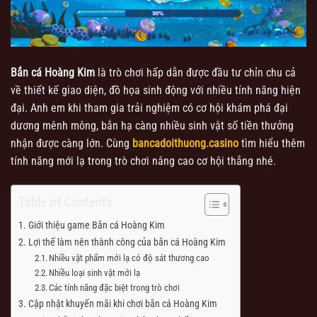
Bắn cá Hoàng Kim
là trò chơi hấp dẫn được đầu tư chỉn chu cả
về thiết kế giao diện, đồ họa sinh động với nhiều tính năng hiện
đại. Anh em khi tham gia trải nghiệm có cơ hội khám phá đại
dương mênh mông, bắn hạ càng nhiều sinh vật số tiền thưởng
nhận được càng lớn. Cùng
bancadoithuong.casino
tìm hiểu thêm
tính năng mới lạ trong trò chơi nâng cao cơ hội thắng nhé.
Table of Contents
Giới thiệu game Bắn cá Hoàng Kim
Lợi thế làm nên thành công của bắn cá Hoàng Kim
Nhiều vật phẩm mới lạ có độ sát thương cao
Nhiều loại sinh vật mới lạ
Các tính năng đặc biệt trong trò chơi
Cập nhật khuyến mãi khi chơi bắn cá Hoàng Kim