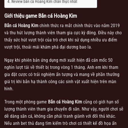
Review bắn cá Hoàng Kim chân thực nhất
Giới thiệu game Bắn cá Hoàng Kim
Bắn cá Hoàng Kim
chính thức ra mắt chính thức vào năm 2019
và thu hút lượng thành viên tham gia cực kỳ đông. Điều này cho
thấy sức hút vượt trội của trò chơi khi sử dụng nhiều ưu điểm
vượt trội, thoải mái khám phá đại dương bao la.
Ngay khi phiên bản ứng dụng mới xuất hiện đã cán mốc 50
nghìn lượt tải về thiết bị trong vòng 1 tháng. Anh em khi tham
gia đặt cược có trải nghiệm ấn tượng và mang về phần thưởng
giá trị khi bắn hạ thành công các sinh vật xuất hiện trên màn
hình.
Trong một phòng game
Bắn cá Hoàng Kim
cũng có giới hạn số
lượng thành viên tham gia chuyến đi săn. Như vậy, người chơi sẽ
dễ dàng săn cá, không cần phải tranh giành với đối thủ khác.
Nếu anh bet thủ đang tìm kiếm trò chơi có thiết kế đồ họa ấn