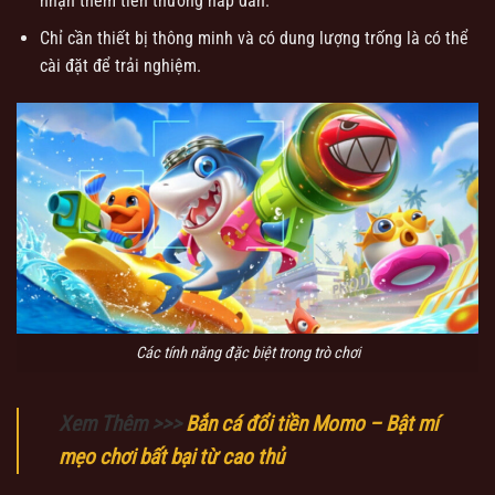
nhận thêm tiền thưởng hấp dẫn.
Chỉ cần thiết bị thông minh và có dung lượng trống là có thể
cài đặt để trải nghiệm.
Các tính năng đặc biệt trong trò chơi
Xem Thêm >>>
Bắn cá đổi tiền Momo – Bật mí
mẹo chơi bất bại từ cao thủ