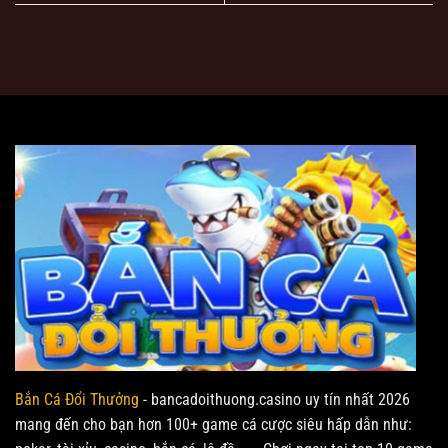
Bắn Cá Đổi Thưởng
- bancadoithuong.casino uy tín nhất 2026
mang đến cho bạn hơn 100+ game cá cược siêu hấp dẫn như: