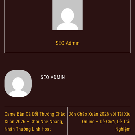
SEO Admin
SEO ADMIN
Game Bắn Cá Đổi Thưởng Chào
Đón Chào Xuân 2026 với Tài Xỉu
Xuân 2026 – Chơi Nhẹ Nhàng,
Online – Dễ Chơi, Dễ Trải
Nhận Thưởng Linh Hoạt
Nghiệm